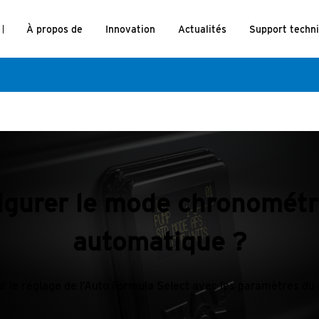
À propos de
Innovation
Actualités
Support techn
gurer le mode chronométré
automatique ?
sur le réglage de l’Auto Formula Select avec les paramètres 