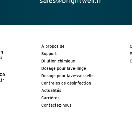
sales@brightwell.fr
À propos de
C
rg
Support
P
es
Dilution chimique
C
Dosage pour lave-linge
-06
Dosage pour lave-vaisselle
.fr
Centrales de désinfection
Actualités
Carrières
Contactez-nous