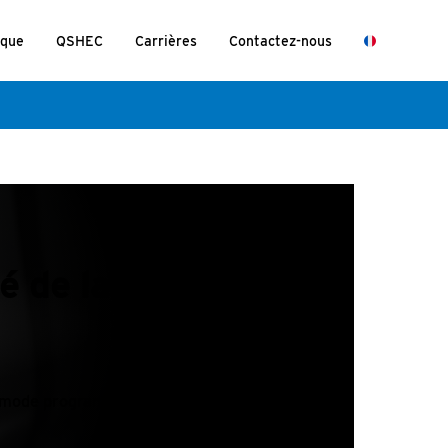
ique
QSHEC
Carrières
Contactez-nous
 de la formule
du mode programmé.