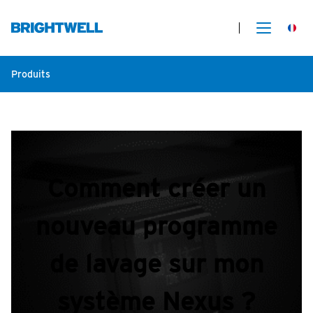
Produits
Comment créer un
nouveau programme
de lavage sur mon
système Nexus ?