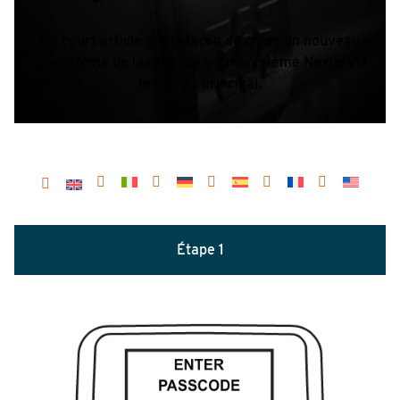
Un court article sur la façon de créer un nouveau
programme de lavage sur votre système Nexus via
le clavier principal.
Étape 1