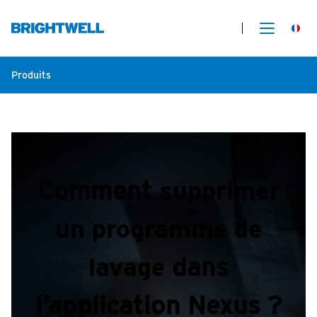
Produits
Comment
supprimer
un programme de
lavage
dans
l’application Nexus ?