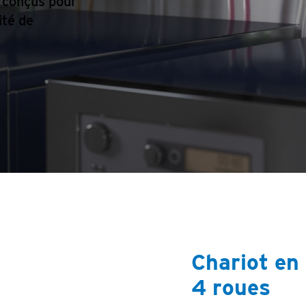
 conçus pour
ité de
Chariot en 
4 roues