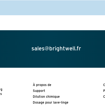
sales@brightwell.fr
À propos de
C
rg
Support
P
es
Dilution chimique
C
Dosage pour lave-linge